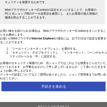
キュリティを保護するためです。
Webブラウザのクッキー(Cookie)の設定をオンにすることで、お客様の
PCと当ショップ間のデータ送受信を確実にし、またお客様の個人情報の
漏洩を防止することができます。
お買い物をを続けられる場合は、Webブラウザのクッキー(Cookie)をオンにするこ
とをお薦めします。
お使いのWebブラウザが
Internet Explorer
の場合には、以下の方法で設定を変更す
ることができます。
「ツール > インターネットオプション」を選択する。
「セキュリティ」のタブをクリックし、「インターネット」ゾーンのセキュ
リティのレベルを「中」に設定する。
お客様のセキュリティ保護のため、当ショップではこのような措置をとらせていた
だいております。お手数をおかけして申し訳ございませんが、ご了承いただきます
ようお願い申し上げます。
クッキーの設定についてなどご質問がありましたら、ショップ管理者までお問い合
わせください。
手続きを進める
IPアドレス: 216.73.216.213