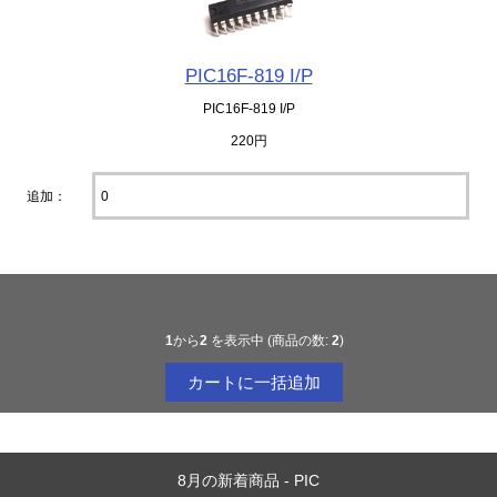
PIC16F-819 I/P
PIC16F-819 I/P
220円
追加：
1
から
2
を表示中 (商品の数:
2
)
8月の新着商品 - PIC