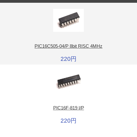
PIC16C505-04/P 8bit RISC 4MHz
220円
PIC16F-819 I/P
220円