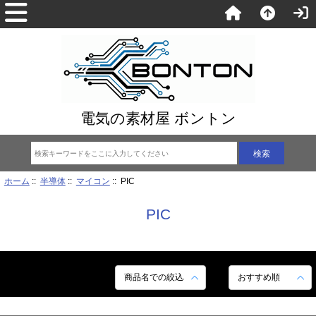
電気の素材屋 ボントン
ホーム
::
半導体
::
マイコン
:: PIC
PIC