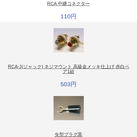
RCA 中継コネクター
110円
RCA-J(ジャック) ネジマウント 高級金メッキ仕上げ 赤白ペ
ア1組
503円
矢型プラグ黒