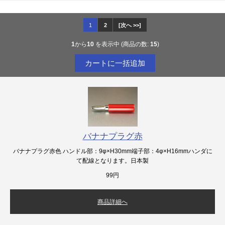
1
2
[次へ >>]
1
から
10
を表示中 (商品の数:
15
)
バナナプラグ赤
バナナプラグ赤色 ハンドル部：9φ×H30mm端子部：4φ×H16mmハンダに
て配線となります。日本製
99円
商品詳細へ