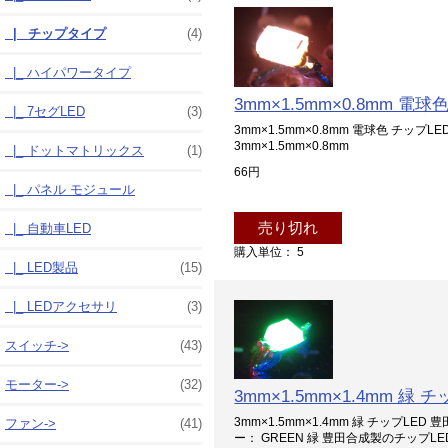
|_ チップタイプ
(4)
|_ ハイパワータイプ
3mm×1.5mm×0.8mm 電球
|_ 7セグLED
(3)
3mm×1.5mm×0.8mm 電球色 チップLED
3mm×1.5mm×0.8mm
|_ ドットマトリックス
(1)
66円
|_ パネル モジュール
売り切れ
|_ 自動車LED
購入単位： 5
|_ LED製品
(15)
|_ LEDアクセサリ
(3)
スイッチ->
(43)
モーター->
(32)
3mm×1.5mm×1.4mm 緑 チ
3mm×1.5mm×1.4mm 緑 チップLED 豊田
ファン->
(41)
ー： GREEN 緑 豊田合成製のチップ