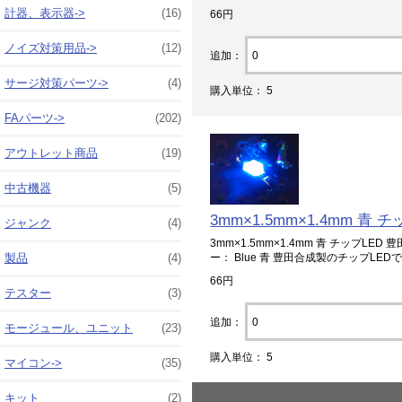
計器、表示器->
(16)
66円
ノイズ対策用品->
(12)
追加：
サージ対策パーツ->
(4)
購入単位： 5
FAパーツ->
(202)
アウトレット商品
(19)
中古機器
(5)
3mm×1.5mm×1.4mm 青 チ
ジャンク
(4)
3mm×1.5mm×1.4mm 青 チップLED 豊田
製品
(4)
ー： Blue 青 豊田合成製のチップL
66円
テスター
(3)
追加：
モージュール、ユニット
(23)
購入単位： 5
マイコン->
(35)
キット
(2)