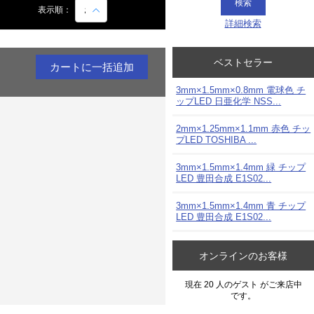
み
表示順：
詳細検索
ベストセラー
3mm×1.5mm×0.8mm 電球色 チ
ップLED 日亜化学 NSS...
2mm×1.25mm×1.1mm 赤色 チッ
プLED TOSHIBA ...
3mm×1.5mm×1.4mm 緑 チップ
LED 豊田合成 E1S02...
3mm×1.5mm×1.4mm 青 チップ
LED 豊田合成 E1S02...
オンラインのお客様
現在 20 人のゲスト がご来店中
です。