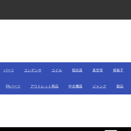
パーツ
コンデンサ
コイル
抵抗器
真空管
発振子
FAパーツ
アウトレット商品
中古機器
ジャンク
製品