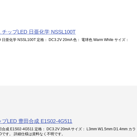
色 チップLED 日亜化学 NSSL100T
 日亜化学 NSSL100T 定格： DC3.2V 20mA 色： 電球色 Warm White サイズ：
ップLED 豊田合成 E1S02-4G511
合成 E1S02-4G511 定格： DC3.2V 20mA サイズ： L3mm W1.5mm D1.4mm カラ
LEDです。 詳細仕様は資料なく不明です。