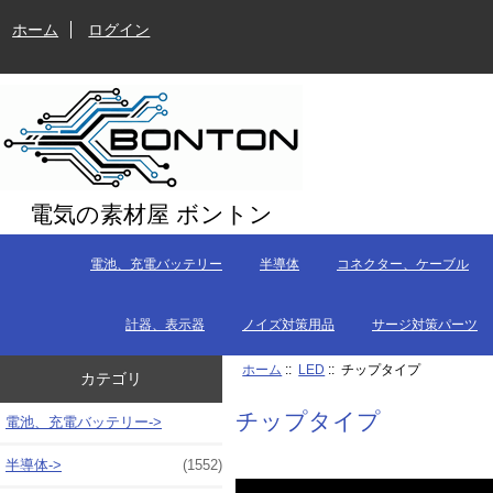
ホーム
ログイン
電気の素材屋 ボントン
電池、充電バッテリー
半導体
コネクター、ケーブル
計器、表示器
ノイズ対策用品
サージ対策パーツ
ホーム
::
LED
:: チップタイプ
カテゴリ
チップタイプ
電池、充電バッテリー->
半導体->
(1552)