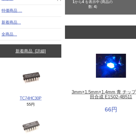
1
から
4
を表示中 (商品の
数:
4
)
特価商品 ...
新着商品...
全商品...
新着商品 [詳細]
3mm×1.5mm×1.4mm 青 チップ
田合成 E1S02-4B511
TC74HC30P
55円
66円