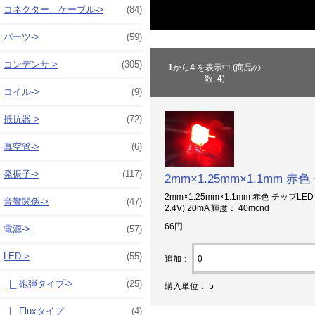
コネクター、ケーブル->
(84)
パーツ->
(59)
コンデンサ->
(305)
1
から
4
を表示中 (商品の
数:
4
)
コイル->
(9)
抵抗器->
(72)
真空管->
(6)
発振子->
(117)
2mm×1.25mm×1.1mm 赤色 
2mm×1.25mm×1.1mm 赤色 チップLED 
音響関係->
(47)
2.4V) 20mA 輝度： 40mcnd
66円
電源->
(57)
LED
->
(55)
追加：
|_ 砲弾タイプ->
(25)
購入単位： 5
|_ Fluxタイプ
(4)