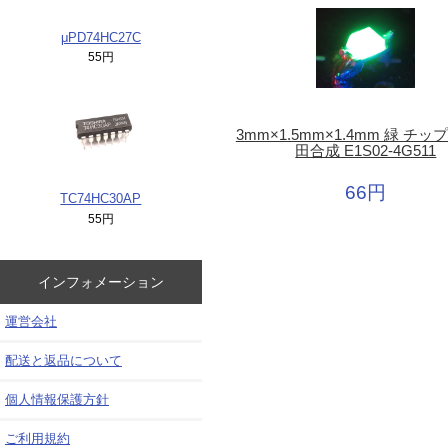
μPD74HC27C
55円
3mm×1.5mm×1.4mm 緑 チップ
田合成 E1S02-4G511
66円
TC74HC30AP
55円
インフォメーション
運営会社
配送と返品について
個人情報保護方針
ご利用規約