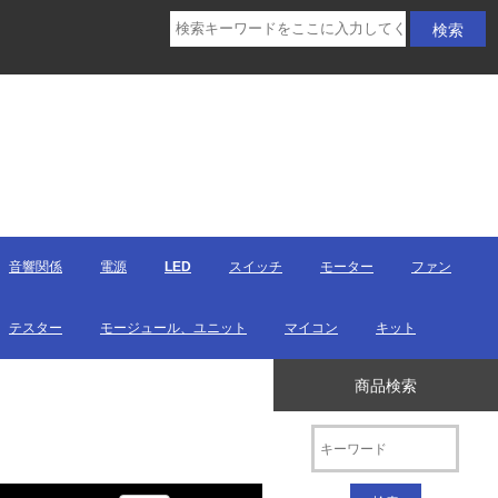
音響関係
電源
LED
スイッチ
モーター
ファン
テスター
モージュール、ユニット
マイコン
キット
商品検索