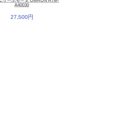
 ACサーボモータ OMRON R7M-
A40030
27,500円