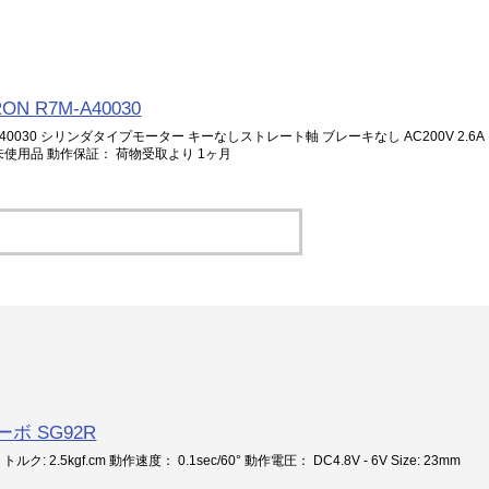
N R7M-A40030
-A40030 シリンダタイプモーター キーなしストレート軸 ブレーキなし AC200V 2.6A
 状態：未使用品 動作保証： 荷物受取より 1ヶ月
ボ SG92R
2.5kgf.cm 動作速度： 0.1sec/60° 動作電圧： DC4.8V - 6V Size: 23mm