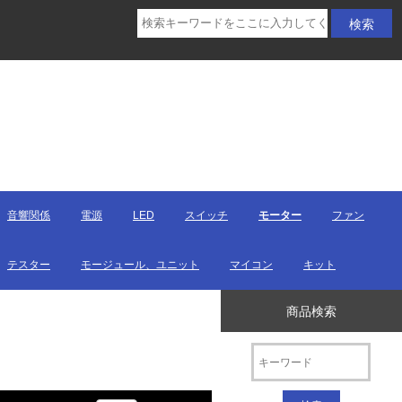
音響関係
電源
LED
スイッチ
モーター
ファン
テスター
モージュール、ユニット
マイコン
キット
商品検索