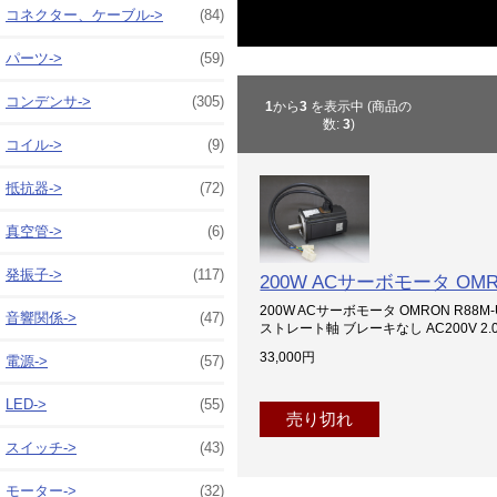
コネクター、ケーブル->
(84)
パーツ->
(59)
コンデンサ->
(305)
1
から
3
を表示中 (商品の
数:
3
)
コイル->
(9)
抵抗器->
(72)
真空管->
(6)
発振子->
(117)
200W ACサーボモータ OMRO
200W ACサーボモータ OMRON R8
音響関係->
(47)
ストレート軸 ブレーキなし AC200V 2.0
33,000円
電源->
(57)
LED->
(55)
売り切れ
スイッチ->
(43)
モーター
->
(32)