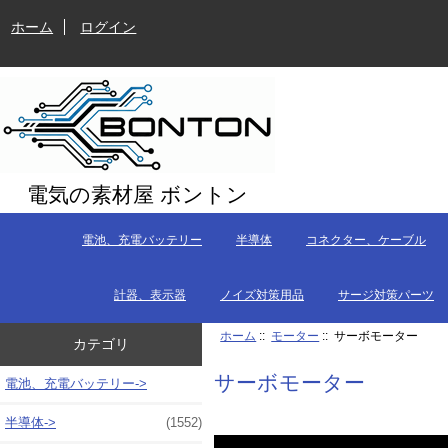
ホーム
ログイン
電気の素材屋 ボントン
電池、充電バッテリー
半導体
コネクター、ケーブル
計器、表示器
ノイズ対策用品
サージ対策パーツ
ホーム
::
モーター
:: サーボモーター
カテゴリ
サーボモーター
電池、充電バッテリー->
半導体->
(1552)