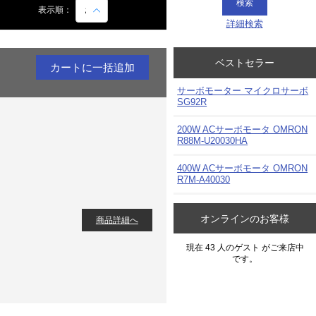
み
表示順：
詳細検索
ベストセラー
サーボモーター マイクロサーボ
SG92R
200W ACサーボモータ OMRON
R88M-U20030HA
400W ACサーボモータ OMRON
R7M-A40030
オンラインのお客様
商品詳細へ
現在 43 人のゲスト がご来店中
です。