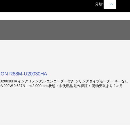
商品名での絞込
分類:
N R88M-U20030HA
8M-U20030HA インクリメンタル エンコーダー付き シリンダタイプモーター キーなし
A 200W 0.637N・m 3,000rpm 状態：未使用品 動作保証： 荷物受取より 1ヶ月