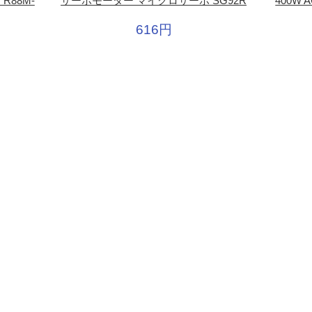
R88M-
サーボモーター マイクロサーボ SG92R
400W
616円