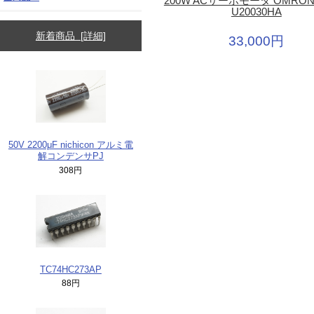
200W ACサーボモータ OMRON 
U20030HA
新着商品 [詳細]
33,000円
50V 2200μF nichicon アルミ電
解コンデンサPJ
308円
TC74HC273AP
88円