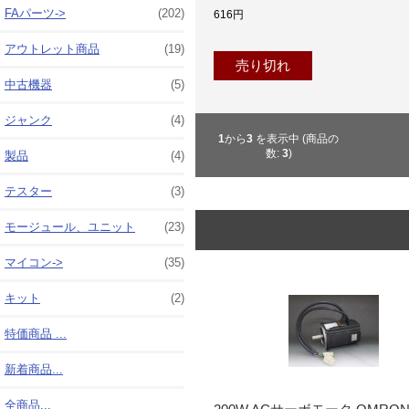
FAパーツ->
(202)
616円
アウトレット商品
(19)
売り切れ
中古機器
(5)
ジャンク
(4)
1
から
3
を表示中 (商品の
数:
3
)
製品
(4)
テスター
(3)
モージュール、ユニット
(23)
マイコン->
(35)
キット
(2)
特価商品 ...
新着商品...
全商品...