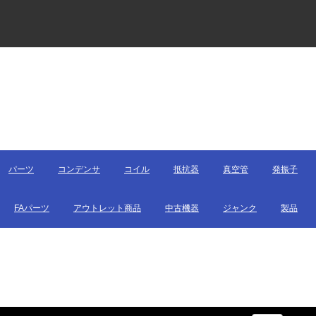
パーツ
コンデンサ
コイル
抵抗器
真空管
発振子
FAパーツ
アウトレット商品
中古機器
ジャンク
製品