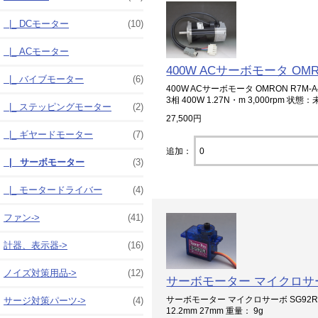
|_ DCモーター
(10)
|_ ACモーター
400W ACサーボモータ OMRO
|_ バイブモーター
(6)
400W ACサーボモータ OMRON R7M
3相 400W 1.27N・m 3,000rpm
|_ ステッピングモーター
(2)
27,500円
|_ ギヤードモーター
(7)
追加：
|_ サーボモーター
(3)
|_ モータードライバー
(4)
ファン->
(41)
計器、表示器->
(16)
ノイズ対策用品->
(12)
サーボモーター マイクロサー
サーボモーター マイクロサーボ SG92R トルク: 
サージ対策パーツ->
(4)
12.2mm 27mm 重量： 9g