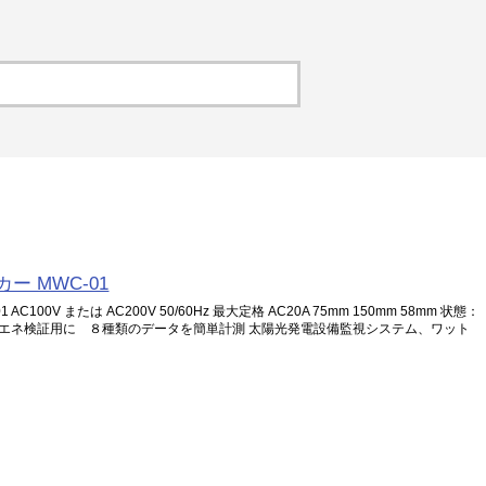
ー MWC-01
100V または AC200V 50/60Hz 最大定格 AC20A 75mm 150mm 58mm 状態：
 省エネ検証用に ８種類のデータを簡単計測 太陽光発電設備監視システム、ワット