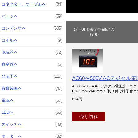
コネクター、ケーブル->
(84)
パーツ->
(59)
コンデンサ->
(305)
1
から
6
を表示中 (商品の
数:
6
)
コイル->
(9)
抵抗器->
(72)
真空管->
(6)
発振子->
(117)
AC60〜500V ACデジタ
AC60〜500V ACデジタル電圧計 ユニッ
音響関係->
(47)
L28.5mm W48mm ※取り付け端子含ま
814円
電源->
(57)
LED->
(55)
売り切れ
スイッチ->
(43)
モーター->
(32)