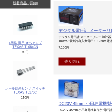
新着商品 [詳細]
デジタル電圧計 メーターリレー 
デジタル電圧計 メーターリレー 旭計器 AM-
100MΩ 最大許容入力電圧： ±250V 電源： A
4回路 汎用 オペアンプ
TEXAS TL084CN
7,150円
99円
売り切れ
ホール効果センサ スイッチ
TEXAS TL170C
110円
DC20V 45mm 小田島電機製
DC20V 45mm 小田島電機製作所 電圧計 