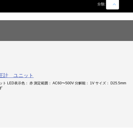
商品名での絞込
分類:
ル電圧計 ユニット
ト LED表示色： 赤 測定範囲： AC60〜500V 分解能： 1V サイズ： D25.5mm
ず