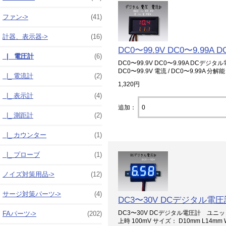
ファン->
(41)
計器、表示器
->
(16)
DC0〜99.9V DC0〜9.
|_ 電圧計
(6)
DC0〜99.9V DC0〜9.99A DCデジ
DC0〜99.9V 電流 / DC0〜9.99A 分解能：
|_ 電流計
(2)
1,320円
|_ 表示計
(4)
追加：
|_ 測距計
(2)
|_ カウンター
(1)
|_ プローブ
(1)
ノイズ対策用品->
(12)
サージ対策パーツ->
(4)
DC3〜30V DCデジタル電
DC3〜30V DCデジタル電圧計 ユニット 
FAパーツ->
(202)
上時 100mV サイズ： D10mm L14