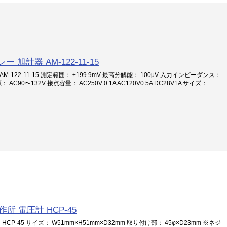
旭計器 AM-122-11-15
122-11-15 測定範囲： ±199.9mV 最高分解能： 100μV 入力インピーダンス：
C90〜132V 接点容量： AC250V 0.1A AC120V0.5A DC28V1A サイズ： ...
作所 電圧計 HCP-45
HCP-45 サイズ： W51mm×H51mm×D32mm 取り付け部： 45φ×D23mm ※ネジ