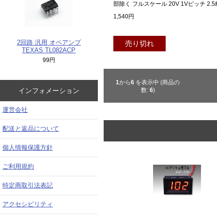
部除く フルスケール 20V 1Vピッチ 2.
1,540円
2回路 汎用 オペアンプ
売り切れ
TEXAS TL082ACP
99円
1
から
6
を表示中 (商品の
数:
6
)
インフォメーション
運営会社
配送と返品について
個人情報保護方針
ご利用規約
特定商取引法表記
アクセシビリティ