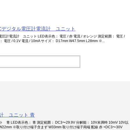
99A DCデジタル電圧計電流計 ユニット
タル電圧計電流計 ユニット LED表示色： 電圧 / 赤 電流 / オレンジ 測定範囲： 電圧 /
 電圧 / 0.1V 電流 / 10mA サイズ： D17mm W47.5mm L28mm ※...
圧計 ユニット 青
青 LED表示色： 青 測定範囲： DC3〜29.9V 分解能： 10V未満時 10mV 10V以
mm W22mm ※取り付け端子含まず W33mm 取り付け端子両端 配線 赤 +DC3〜30V