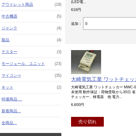
(LED電...
アウトレット商品
(19)
616円
中古機器
(5)
追加：
ジャンク
(4)
製品
(4)
テスター
(3)
モージュール、ユニット
(23)
マイコン->
(35)
大崎電気工業 ワットチェッカ
キット
(2)
大崎電気工業 ワットチェッカー MWC-01 AC
未使用 動作保証：荷物受取から30日
チェッカー、検電器 他 電力...
特価商品 ...
6,600円
新着商品...
売り切れ
全商品...