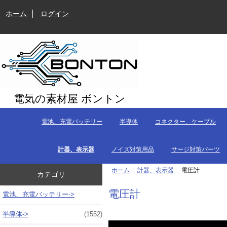
ホーム
ログイン
電気の素材屋 ボントン
電池、充電バッテリー
半導体
コネクター、ケーブル
計器、表示器
ノイズ対策用品
サージ対策パーツ
ホーム
::
計器、表示器
:: 電圧計
カテゴリ
電圧計
電池、充電バッテリー->
半導体->
(1552)