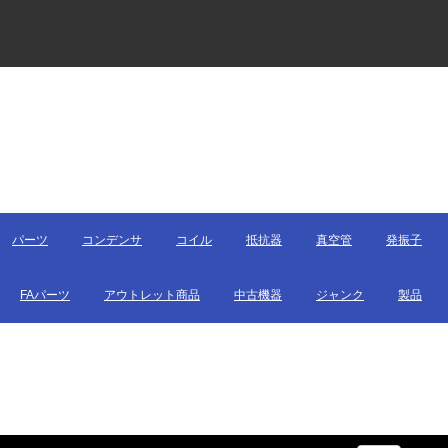
パーツ
コンデンサ
コイル
抵抗器
真空管
発振子
FAパーツ
アウトレット商品
中古機器
ジャンク
製品