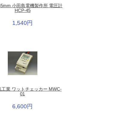
 45mm 小田島電機製作所 電圧計
HCP-45
1,540円
工業 ワットチェッカー MWC-
01
6,600円