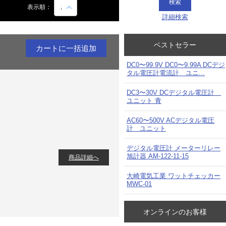
み
表示順：
詳細検索
ベストセラー
DC0〜99.9V DC0〜9.99A DCデジ
タル電圧計電流計 ユニ...
DC3〜30V DCデジタル電圧計
ユニット 青
AC60〜500V ACデジタル電圧
計 ユニット
デジタル電圧計 メーターリレー
旭計器 AM-122-11-15
商品詳細へ
大崎電気工業 ワットチェッカー
MWC-01
オンラインのお客様