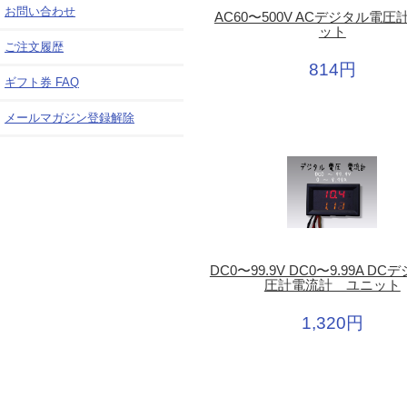
お問い合わせ
AC60〜500V ACデジタル電
ット
ご注文履歴
814円
ギフト券 FAQ
メールマガジン登録解除
DC0〜99.9V DC0〜9.99A D
圧計電流計 ユニット
1,320円