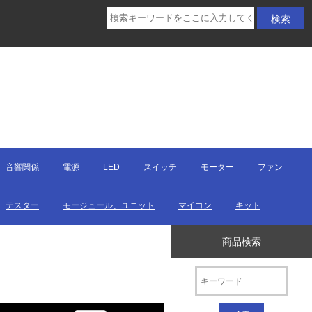
音響関係
電源
LED
スイッチ
モーター
ファン
テスター
モージュール、ユニット
マイコン
キット
商品検索