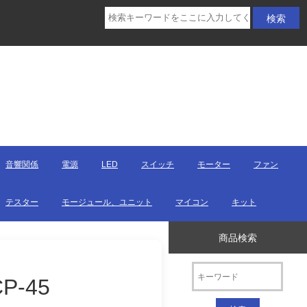
音響関係
電源
LED
スイッチ
モーター
ファン
テスター
モージュール、ユニット
マイコン
キット
商品検索
P-45