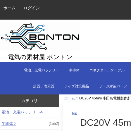
ホーム
ログイン
電気の素材屋 ボントン
電池、充電バッテリー
半導体
コネクター、ケーブル
計器、表示器
ノイズ対策用品
サージ対策パーツ
ホーム
:: DC20V 45mm 小田島電機製作所
カテゴリ
電池、充電バッテリー->
Top
DC20V 4
半導体->
(1552)