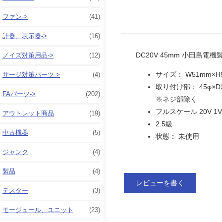
ファン->
(41)
計器、表示器->
(16)
DC20V 45mm 小田島電機製
ノイズ対策用品->
(12)
サイズ： W51mm×H
サージ対策パーツ->
(4)
取り付け部： 45φ×D
FAパーツ->
(202)
※ネジ部除く
フルスケール 20V 1
アウトレット商品
(19)
2.5級
中古機器
(5)
状態： 未使用
ジャンク
(4)
製品
(4)
レビューを書く
テスター
(3)
モージュール、ユニット
(23)