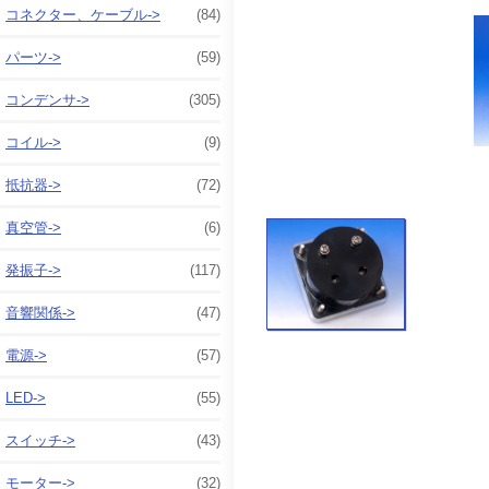
コネクター、ケーブル->
(84)
パーツ->
(59)
コンデンサ->
(305)
コイル->
(9)
抵抗器->
(72)
真空管->
(6)
発振子->
(117)
音響関係->
(47)
電源->
(57)
LED->
(55)
スイッチ->
(43)
モーター->
(32)