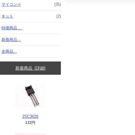
マイコン->
(35)
キット
(2)
特価商品 ...
新着商品...
全商品...
新着商品 [詳細]
2SC3620
132円