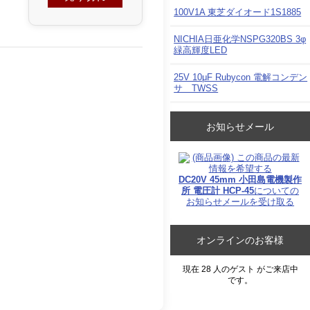
100V1A 東芝ダイオード1S1885
NICHIA日亜化学NSPG320BS 3φ
緑高輝度LED
25V 10μF Rubycon 電解コンデン
サ TWSS
お知らせメール
DC20V 45mm 小田島電機製作
所 電圧計 HCP-45
についての
お知らせメールを受け取る
オンラインのお客様
現在 28 人のゲスト がご来店中
です。