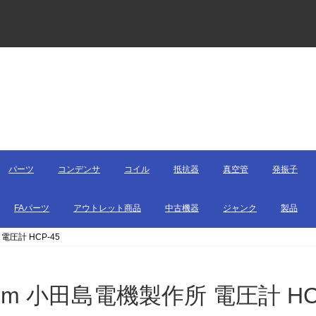
パーツ
コンデンサ
コイル
抵抗器
真空管
発振子
FAパーツ
アウトレット商品
中古機器
ジャンク
製品
 電圧計 HCP-45
5mm 小田島電機製作所 電圧計 HC