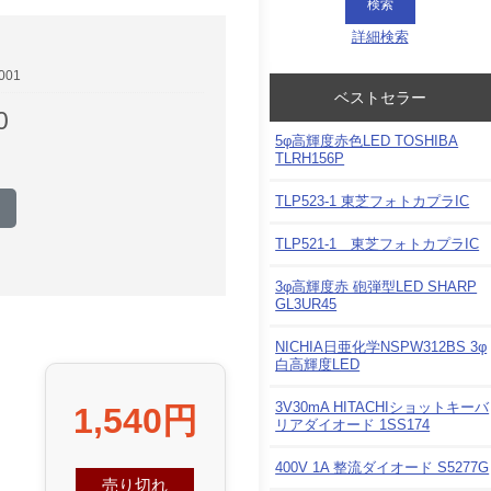
詳細検索
001
ベストセラー
0
5φ高輝度赤色LED TOSHIBA
TLRH156P
TLP523-1 東芝フォトカプラIC
TLP521-1 東芝フォトカプラIC
3φ高輝度赤 砲弾型LED SHARP
GL3UR45
NICHIA日亜化学NSPW312BS 3φ
白高輝度LED
3V30mA HITACHIショットキーバ
1,540円
リアダイオード 1SS174
400V 1A 整流ダイオード S5277G
売り切れ