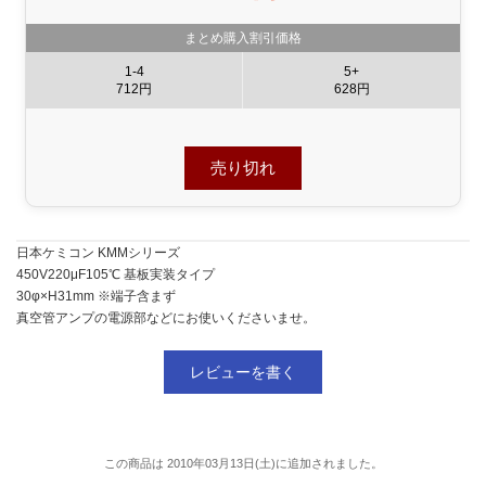
まとめ購入割引価格
1-4
5+
712円
628円
売り切れ
日本ケミコン KMMシリーズ
450V220μF105℃ 基板実装タイプ
30φ×H31mm ※端子含まず
真空管アンプの電源部などにお使いくださいませ。
レビューを書く
この商品は 2010年03月13日(土)に追加されました。