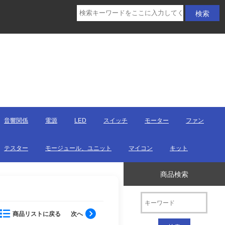
音響関係
電源
LED
スイッチ
モーター
ファン
テスター
モージュール、ユニット
マイコン
キット
商品検索
商品リストに戻る
次へ