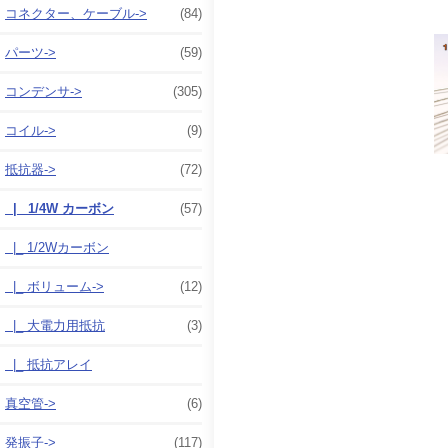
コネクター、ケーブル->
(84)
パーツ->
(59)
コンデンサ->
(305)
コイル->
(9)
抵抗器
->
(72)
|_ 1/4W カーボン
(57)
|_ 1/2Wカーボン
|_ ボリューム->
(12)
|_ 大電力用抵抗
(3)
|_ 抵抗アレイ
真空管->
(6)
発振子->
(117)