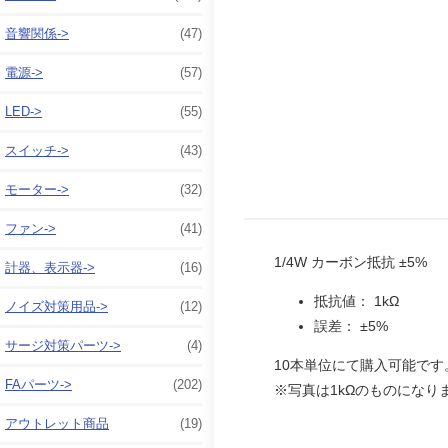
音響関係->
(47)
電源->
(57)
LED->
(55)
スイッチ->
(43)
モーター->
(32)
ファン->
(41)
1/4W カーボン抵抗 ±5%
計器、表示器->
(16)
抵抗値： 1kΩ
ノイズ対策用品->
(12)
誤差： ±5%
サージ対策パーツ->
(4)
10本単位にて購入可能です
FAパーツ->
(202)
※写真は1kΩのものになり
アウトレット商品
(19)