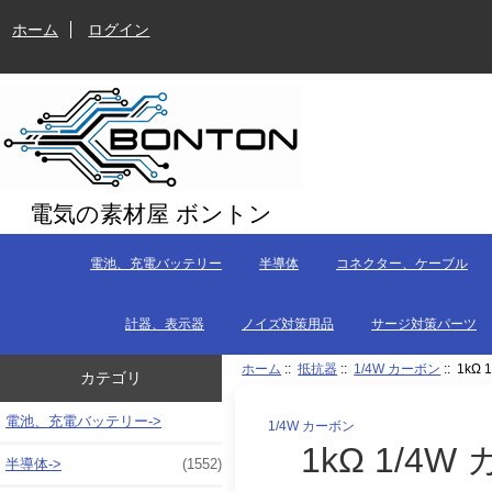
ホーム
ログイン
電気の素材屋 ボントン
電池、充電バッテリー
半導体
コネクター、ケーブル
計器、表示器
ノイズ対策用品
サージ対策パーツ
ホーム
::
抵抗器
::
1/4W カーボン
:: 1kΩ
カテゴリ
電池、充電バッテリー->
1/4W カーボン
1kΩ 1/4
半導体->
(1552)