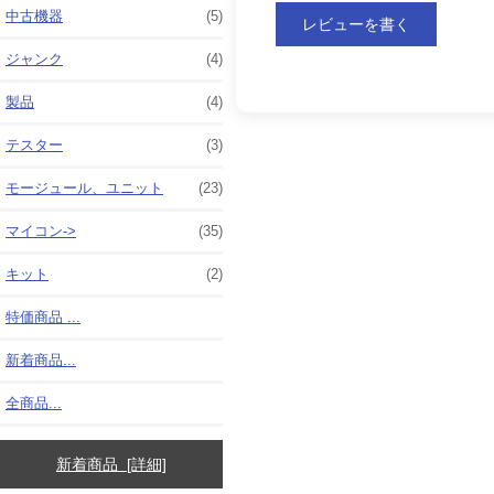
中古機器
(5)
レビューを書く
ジャンク
(4)
製品
(4)
テスター
(3)
モージュール、ユニット
(23)
マイコン->
(35)
キット
(2)
特価商品 ...
新着商品...
全商品...
新着商品 [詳細]