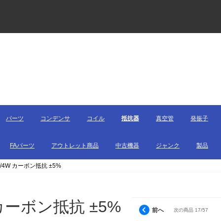
パーツ
コンデンサ
コイル
抵抗器
真空管
発振子
FAパーツ
アウトレット商品
中古機器
ジャンク
製品
 1/4W カーボン抵抗 ±5%
W カーボン抵抗 ±5%
前へ
次の商品 17/57