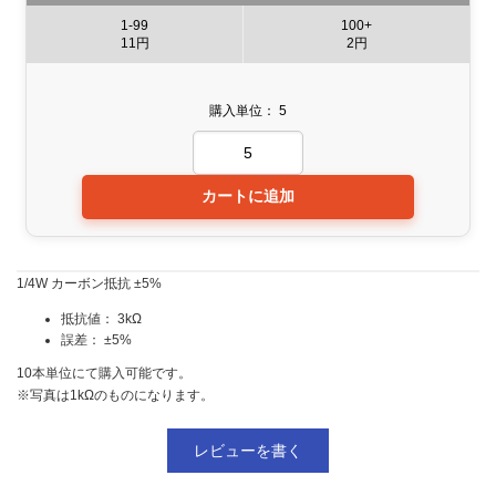
1-99
100+
11円
2円
購入単位： 5
1/4W カーボン抵抗 ±5%
抵抗値： 3kΩ
誤差： ±5%
10本単位にて購入可能です。
※写真は1kΩのものになります。
レビューを書く